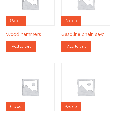
£
60.00
£
20.00
Wood hammers
Gasoline chain saw
Add to cart
Add to cart
£
20.00
£
20.00